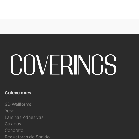
Colecciones
3D Wallforms
Yeso
Laminas Adhesivas
Calados
Concreto
Reductores de Sonido