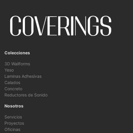
Colecciones
3D Wallforms
Yeso
Laminas Adhesivas
Calados
Concreto
Reductores de Sonido
Nosotros
Servicios
Proyectos
Oficinas