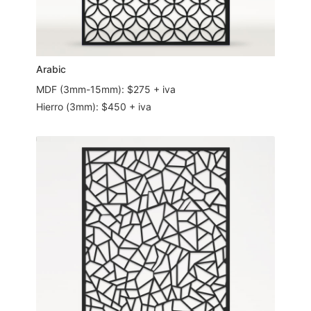
Arabic
MDF (3mm-15mm): $275 + iva
Hierro (3mm): $450 + iva