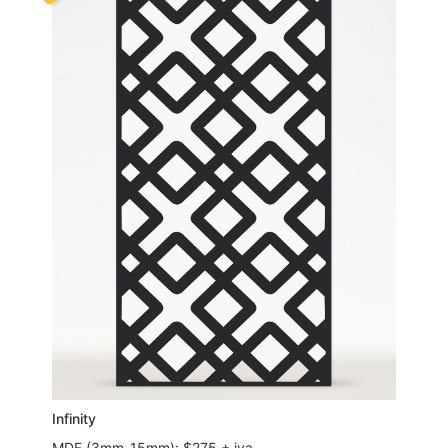
Infinity
MDF (3mm-15mm): $275 + iva