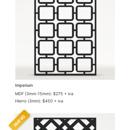
Imperium
MDF (3mm-15mm): $275 + iva
Hierro (3mm): $450 + iva
NUEVO