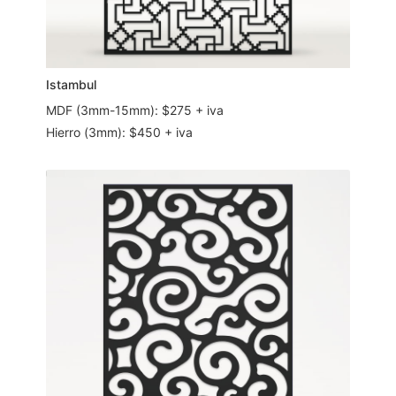
Istambul
MDF (3mm-15mm): $275 + iva
Hierro (3mm): $450 + iva