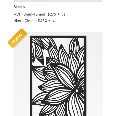
Blocks
MDF (3mm-15mm): $275 + iva
Hierro (3mm): $450 + iva
NUEVO