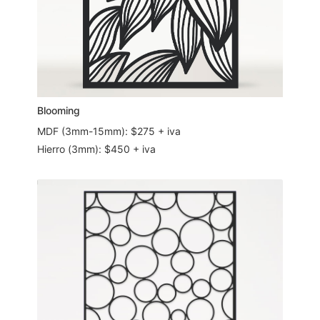
Blooming
MDF (3mm-15mm): $275 + iva
Hierro (3mm): $450 + iva