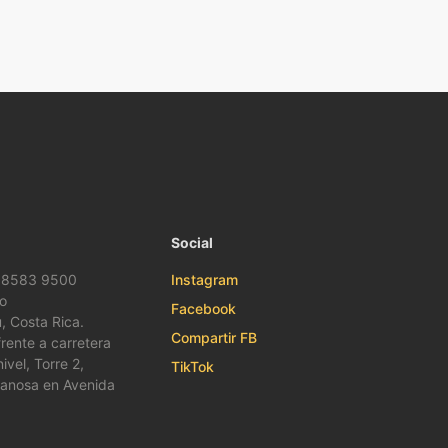
Social
 8583 9500
Instagram
o
Facebook
, Costa Rica.
Compartir FB
rente a carretera
ivel, Torre 2,
TikTok
lanosa en Avenida