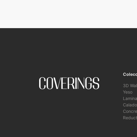
Colec
3D Wal
Yeso
Lamina
Calado
Concre
Reduct