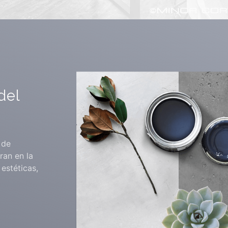
del
 de
ran en la
estéticas,