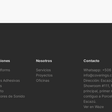
ciones
Nosotros
Contacto
lforms
Servicios
Whatsapp: +506
Proyectos
info@coverings.c
s Adhesivas
Oficinas
Dirección: Escazú
s
Showroom #111, f
to
principal, primer n
ores de Sonido
contiguo a Porce
Escazú.
Ver en Waze