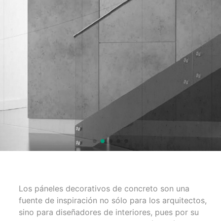
Los páneles decorativos de concreto son una
fuente de inspiración no sólo para los arquitectos,
sino para diseñadores de interiores, pues por su