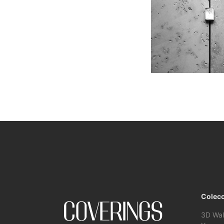
Colec
3D Wal