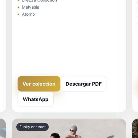
Malvasia
Atomo
Ver colección
Descargar PDF
WhatsApp
Funky contract