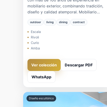
mobiliario exterior, combinando tradición,
diseño y calidad atemporal. Mobiliario
In&Out.
outdoor
living
dining
contract
Escala
Rivoli
Curio
Amba
Ver colección
Descargar PDF
WhatsApp
Diseño escultórico