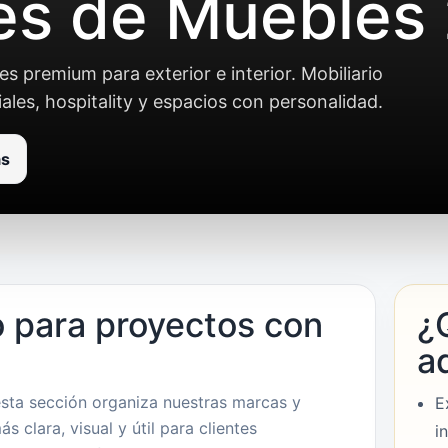
es de Muebles
s premium para exterior e interior. Mobiliario
les, hospitality y espacios con personalidad.
as
 para proyectos con
¿
a
esta sección organiza nuestras marcas y
E
 clara, visual y útil para clientes
i