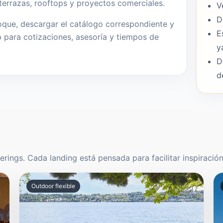
, terrazas, rooftops y proyectos comerciales.
V
D
oque, descargar el catálogo correspondiente y
E
 para cotizaciones, asesoría y tiempos de
y
D
d
ings. Cada landing está pensada para facilitar inspiració
Outdoor flexible